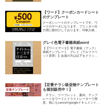
の...
【ワード】クーポンカードシート
のテンプレート
クーポンシートのテンプレートです。ワ
ードのデータになります。プリンター出
力用に面付けしております。印刷入稿す
る場合はカード四辺に各3㎜の塗り足しを
つけて単品（仕上がりサイズ91×55㎜）
を別ファイルにコピーしてご用意くださ
グレイ色電子書籍表紙word
い。ワードでの塗り...
【【ワードデータ】電子書籍（ブック）
表紙テンプレート グレイ（アルファベ
ット背景）】会員の方は以下をクリック
してダウンロードできます。パスワード
は事前にお知らせしたものです。（無
料）会員以外の方は画像かその下のリン
ククリックでDLマーケット...
【定番チラシ販促物テンプレート
も個別販売中！】
チラシ、リーフレット、案内、テンプ
レートをワードとイラストレーターで用
意。他にもcanvaやgoogleドキュメント版