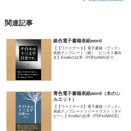
関連記事
銀色電子書籍表紙word
【【ワードデータ】電子書籍（ブック）
表紙テンプレート（銀） ビジネス書向
き】Kindleの比率（PDFtoIMAGEで
2328×1455ピクセルに変換）のワードフ
ァイルに豪華なシルバーのビジネス書籍
向けカバーです。高級ノウハウ集、有料
マル秘...
青色電子書籍表紙word（木のシ
ルエット）
【【ワードデータ】電子書籍（ブック）
表紙テンプレートツリーイラスト（ネイ
ビー）】Kindleの比率（PDFtoIMAGE(で
2328×1455ピクセルに変換）ワードファ
イル、ツリーイラスト（ネイビー）デザ
インの電子書籍向けカバーです。書籍