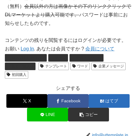
（無料）
会員以外の方は画像かその下のリンククリックで
DLマーケットより購入可能です。
パスワードは事前にお
知らせしたものです。
コンテンツの残りを閲覧するにはログインが必要です。
お願い
Log In
. あなたは会員ですか ?
会員について
word2007- template
チラシ
企業メッセージ
初回ご購入者
テンプレート
ワード
企業メッセージ
初回購入
シェアする
X
Facebook
はてブ
LINE
コピー
info@uttemplate.jp