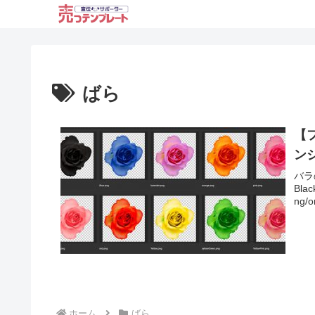
ばら
【
ン
バラ
Blac
ng/o
ホーム
ばら