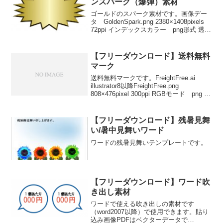
ンスパーク（爆弾）素材
ゴールドのスパーク素材です。画像デー
タ GoldenSpark.png 2380×1408pixels
72ppi インデックスカラー png形式 透明
背景 ベクターデータ
GoldenSpark.eps （illustratorCS以降）
【フリーダウンロード】送料無料
マーク
送料無料マークです。FreightFree.ai
illustrator8以降FreightFree.png
808×476pixel 300ppi RGBモード png 透
明背景となります。 無料素材として、
どなたでも使用権フリーで商用...
【フリーダウンロード】残暑見舞
い/暑中見舞いワード
ワードの残暑見舞いテンプレートです。
【フリーダウンロード】ワード吹
き出し素材
ワードで使える吹き出しの素材です
（word2007以降）で使用できます。貼り
込み画像PDFはベクターデータで