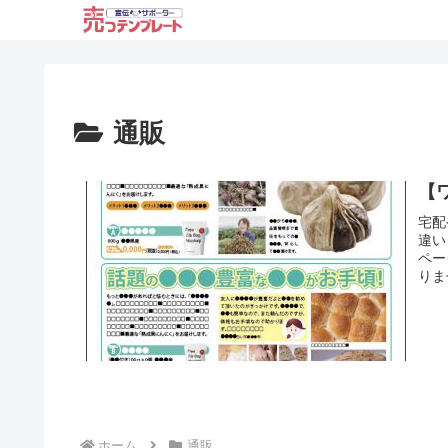
通販
【
宅配
違い
ペー
りま
ホーム
通販